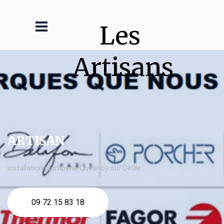
Les 
Artisans
ARTISAN
installation plomberie Quesnoy sur Deûle
09 72 15 83 18