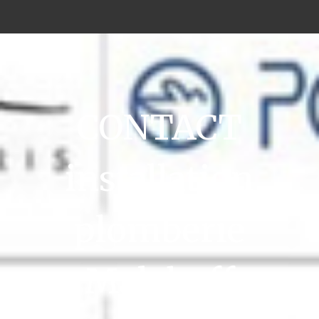
CONTACT
installation
plomberie
Malakoff