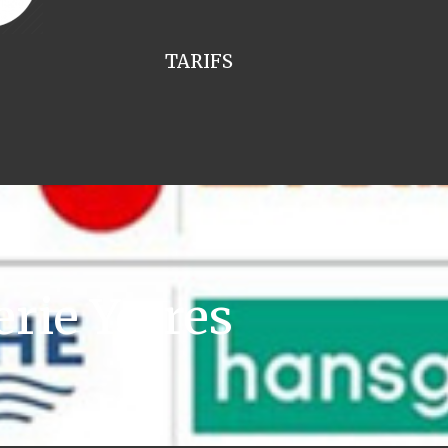
TARIFS
rie Yerres