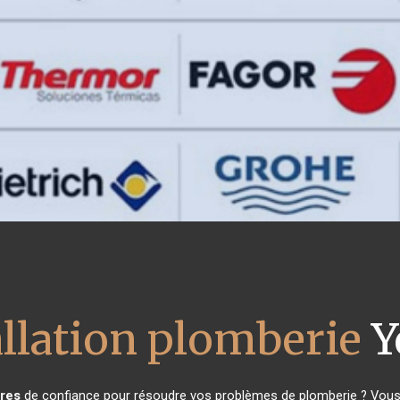
allation plomberie
Y
res
de confiance pour résoudre vos problèmes de plomberie ? Vous ê