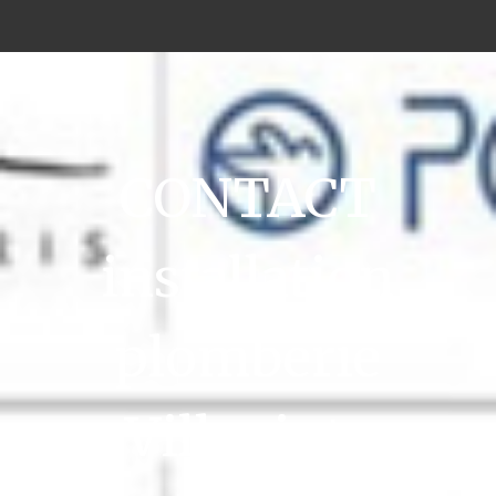
CONTACT
installation
plomberie
Villepinte