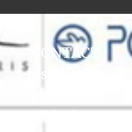
CONTACT
installation
plomberie
Vidauban