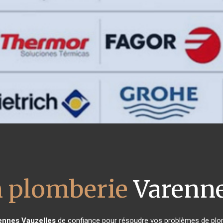
n plomberie
Varenne
ennes Vauzelles
de confiance pour résoudre vos problèmes de plom