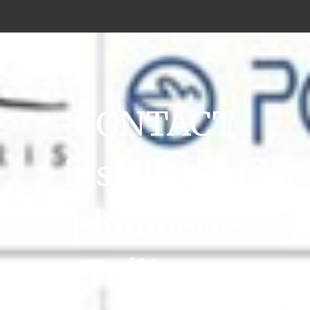
CONTACT
installation
plomberie
Trélissac