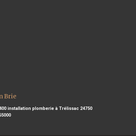
n Brie
400
installation plomberie à Trélissac 24750
 55000