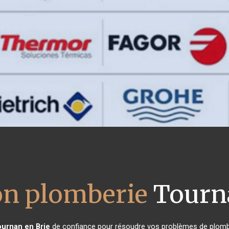
ion plomberie
Tourna
ournan en Brie
de confiance pour résoudre vos problèmes de plombe