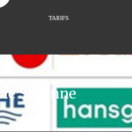
TARIFS
rie Sézanne