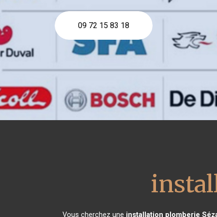
09 72 15 83 18
insta
Vous cherchez une
installation plomberie
Séz