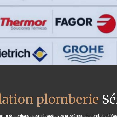
llation plomberie
Sé
anne
de confiance pour résoudre vos problèmes de plomberie ? Vous 