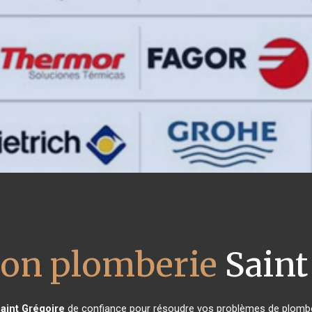
tion plomberie
Saint
aint Grégoire
de confiance pour résoudre vos problèmes de plomber