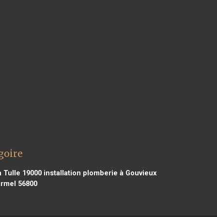
goire
à Tulle 19000
installation plomberie à Gouvieux
ërmel 56800