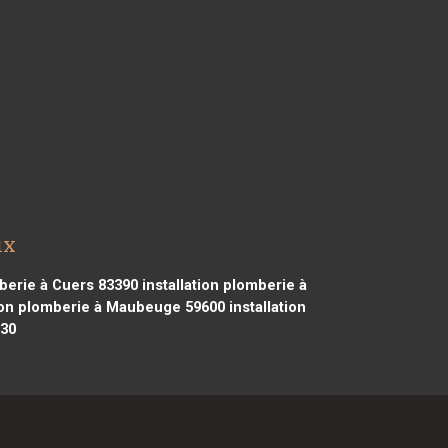
ix
mberie à Cuers 83390
installation plomberie à
tion plomberie à Maubeuge 59600
installation
330