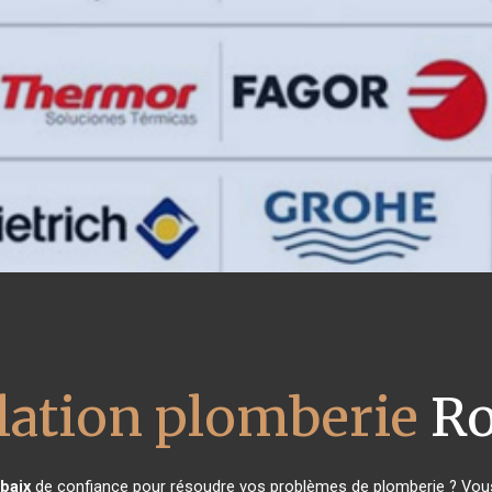
llation plomberie
Ro
baix
de confiance pour résoudre vos problèmes de plomberie ? Vous 