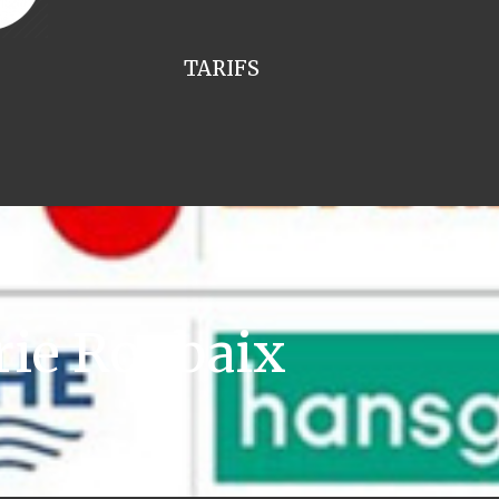
TARIFS
rie Roubaix