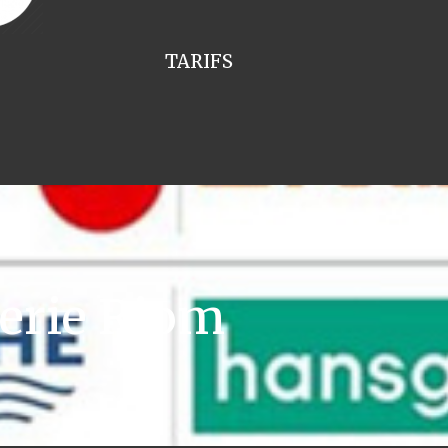
TARIFS
erie Riom