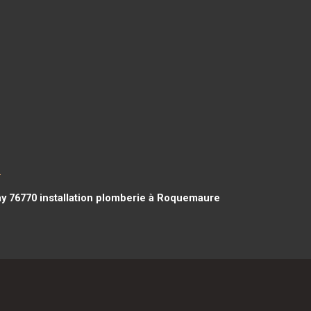
m
ay 76770
installation plomberie à Roquemaure