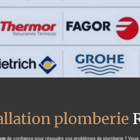
allation plomberie
R
om
de confiance pour résoudre vos problèmes de plomberie ? Vous êt