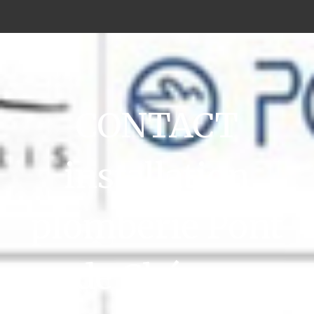
CONTACT
installation
plomberie Pont
de Chéruy