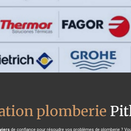
lation plomberie
Pit
viers
de confiance pour résoudre vos problèmes de plomberie ? Vous