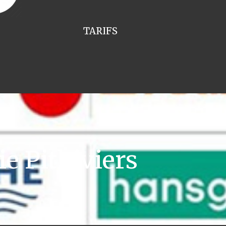
TARIFS
e Pithiviers