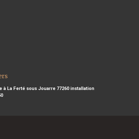
ers
ie à La Ferté sous Jouarre 77260
installation
50