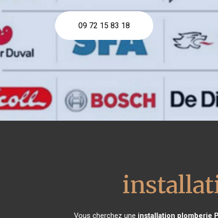
09 72 15 83 18
installa
Vous cherchez une
installation plomberie
P