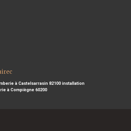
uirec
omberie à Castelsarrasin 82100
installation
erie à Compiègne 60200