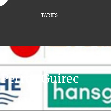
TARIFS
Perros Guirec