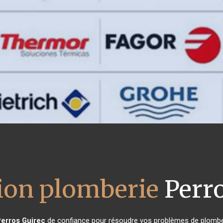
tion plomberie
Perro
erros Guirec
de confiance pour résoudre vos problèmes de plomber