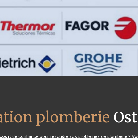
lation plomberie
Ost
court
de confiance pour résoudre vos problèmes de plomberie ? Vous