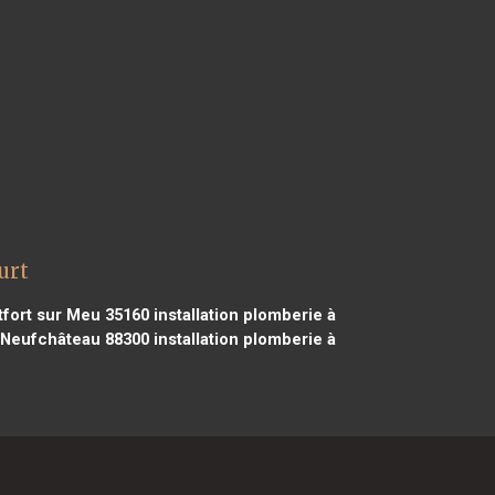
urt
tfort sur Meu 35160
installation plomberie à
à Neufchâteau 88300
installation plomberie à