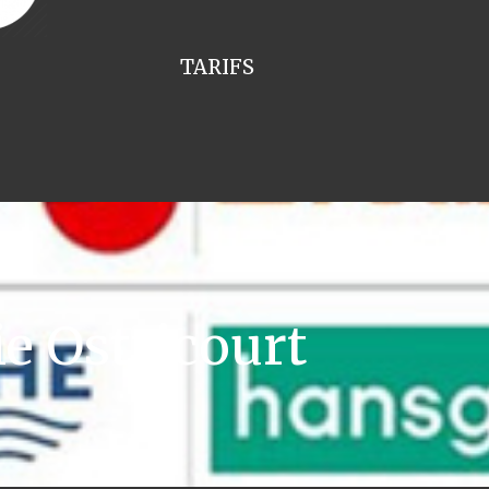
TARIFS
e Ostricourt