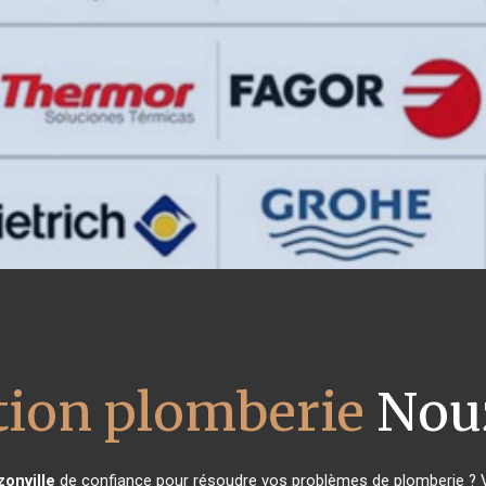
ation plomberie
Nouz
onville
de confiance pour résoudre vos problèmes de plomberie ? Vo