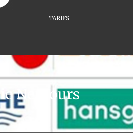
TARIFS
rie Nemours