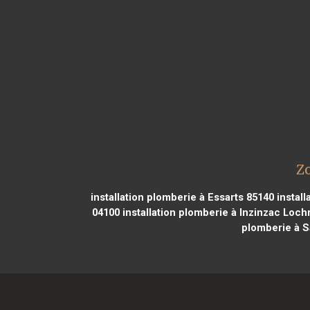
Zo
installation plomberie à Essarts 85140
install
04100
installation plomberie à Inzinzac Lochr
plomberie à S