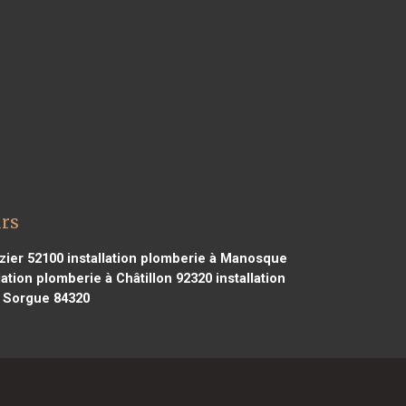
urs
izier 52100
installation plomberie à Manosque
lation plomberie à Châtillon 92320
installation
a Sorgue 84320