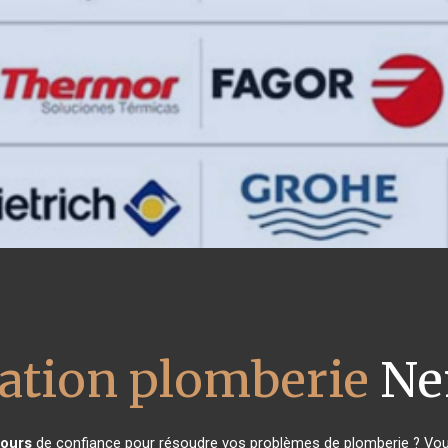
lation plomberie
Ne
ours
de confiance pour résoudre vos problèmes de plomberie ? Vous 