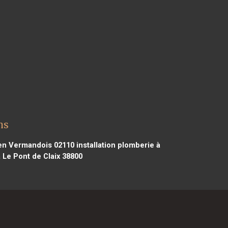
ns
 en Vermandois 02110
installation plomberie à
à Le Pont de Claix 38800