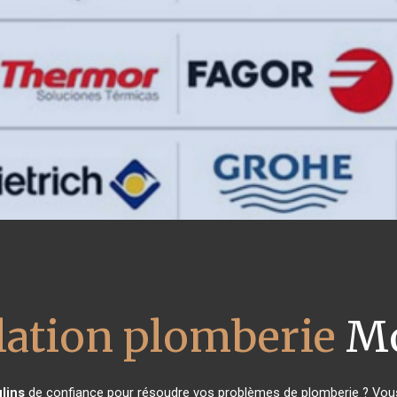
llation plomberie
Mo
lins
de confiance pour résoudre vos problèmes de plomberie ? Vous 