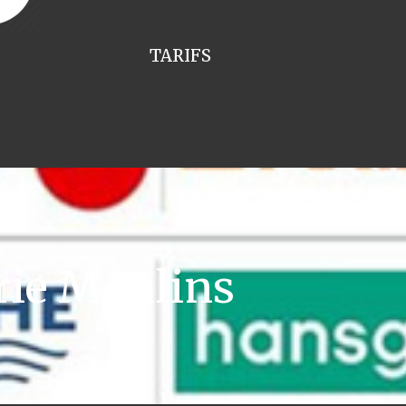
TARIFS
rie Moulins