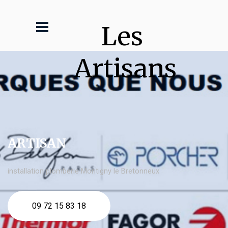
Les 
Artisans
ARTISAN
installation plomberie Montigny le Bretonneux
09 72 15 83 18