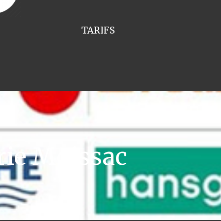
TARIFS
rie Moissac