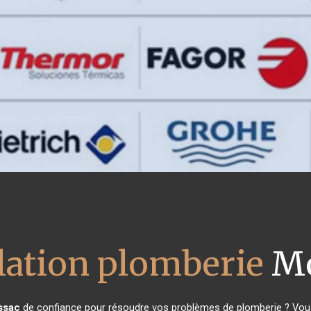
llation plomberie
Mo
ssac
de confiance pour résoudre vos problèmes de plomberie ? Vous 