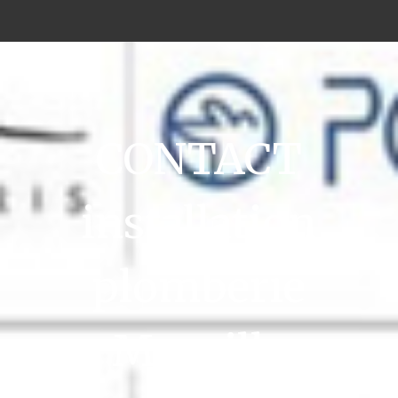
CONTACT
installation
plomberie
Merville