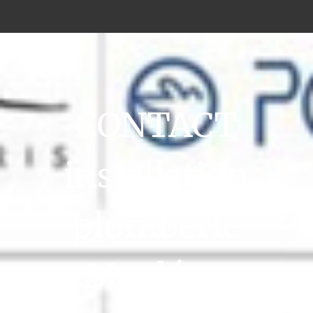
CONTACT
installation
plomberie
Mauléon