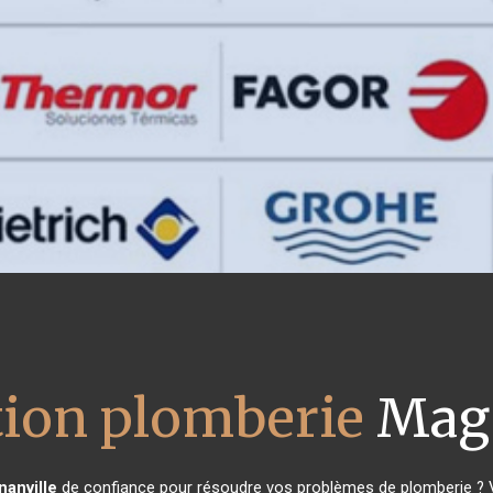
ation plomberie
Magn
anville
de confiance pour résoudre vos problèmes de plomberie ? Vo