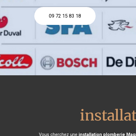
09 72 15 83 18
install
Vous cherchez une
installation plomberie
Magn