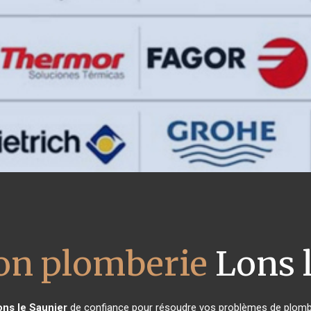
ion plomberie
Lons l
ons le Saunier
de confiance pour résoudre vos problèmes de plomber