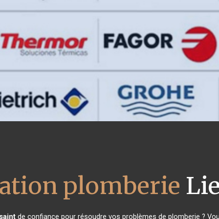
lation plomberie
Lie
saint
de confiance pour résoudre vos problèmes de plomberie ? Vous 