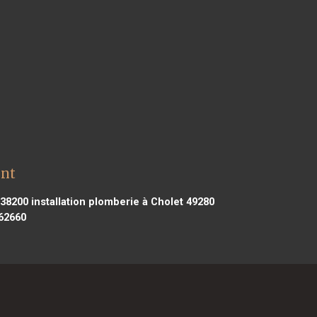
int
 38200
installation plomberie à Cholet 49280
 62660