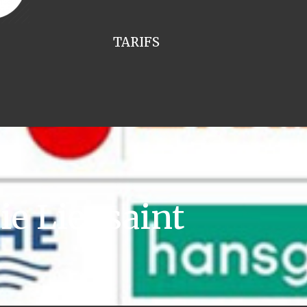
TARIFS
e Lieusaint