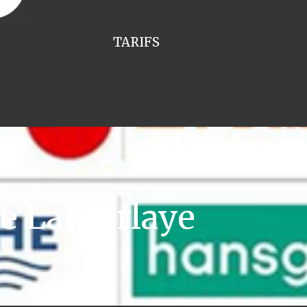
TARIFS
ie Lamorlaye