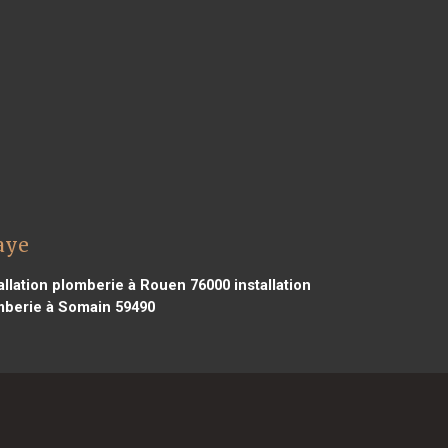
aye
allation plomberie à Rouen 76000
installation
omberie à Somain 59490