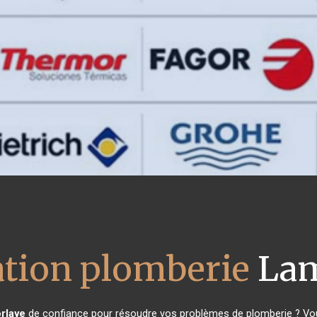
lation plomberie
Lam
rlaye
de confiance pour résoudre vos problèmes de plomberie ? Vous