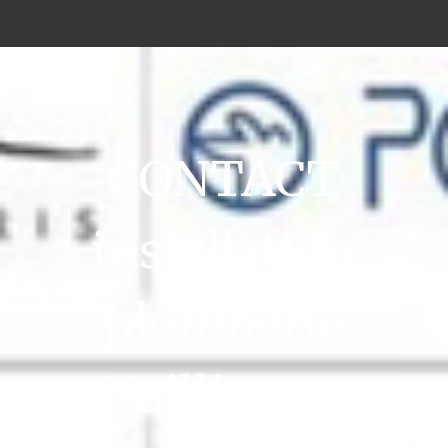
CONTACT
installation
plomberie
Haillicourt