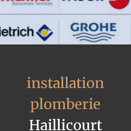
installation
plomberie
Haillicourt