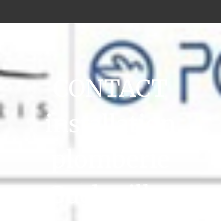
CONTACT
installation
plomberie
Guebwiller