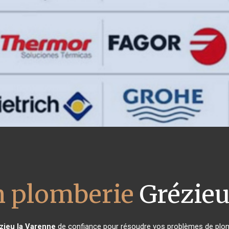
on plomberie
Grézieu
zieu la Varenne
de confiance pour résoudre vos problèmes de plomb