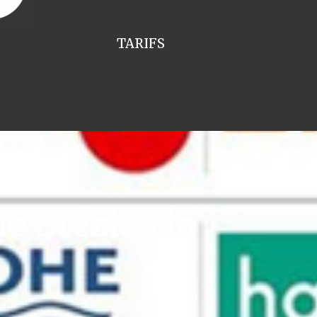
TARIFS
e Grézieu la