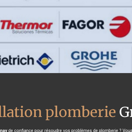
llation plomberie
G
nay
de confiance pour résoudre vos problèmes de plomberie ? Vous ê