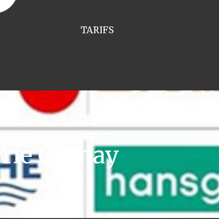
TARIFS
rie Grenay