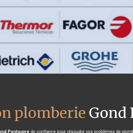
ion plomberie
Gond 
ond Pontouvre
de confiance pour résoudre vos problèmes de plombe