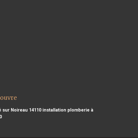
touvre
é sur Noireau 14110
installation plomberie à
0