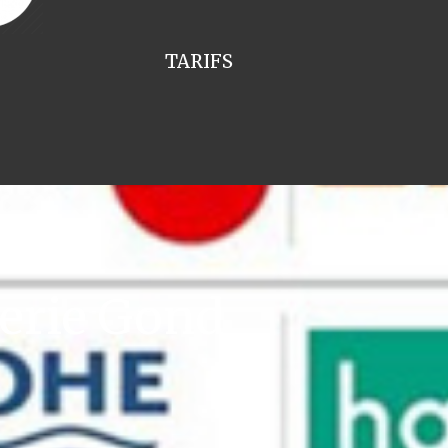
TARIFS
erie Gond