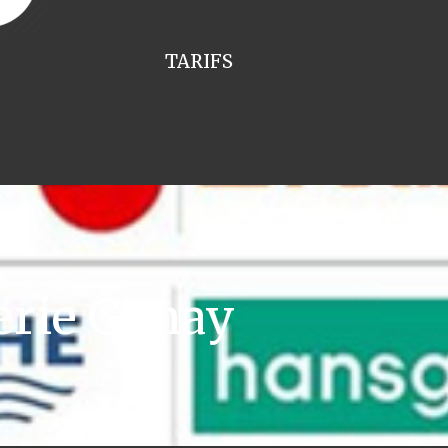
TARIFS
erie Genay