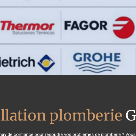
allation plomberie
G
nay
de confiance pour résoudre vos problèmes de plomberie ? Vous ê