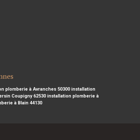
onnes
ion plomberie à Avranches 50300
installation
Hersin Coupigny 62530
installation plomberie à
mberie à Blain 44130