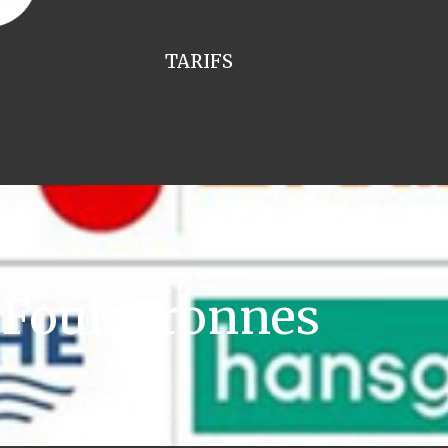
TARIFS
 Foulayronnes