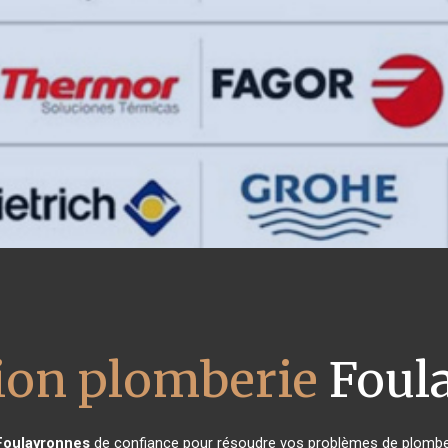
tion plomberie
Foul
Foulayronnes
de confiance pour résoudre vos problèmes de plomberi