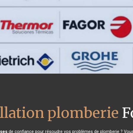
allation plomberie
F
ses
de confiance pour résoudre vos problèmes de plomberie ? Vous 