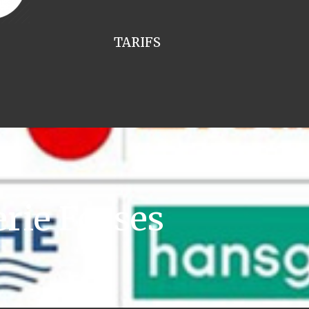
TARIFS
rie Fosses