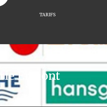
TARIFS
rie Ermont