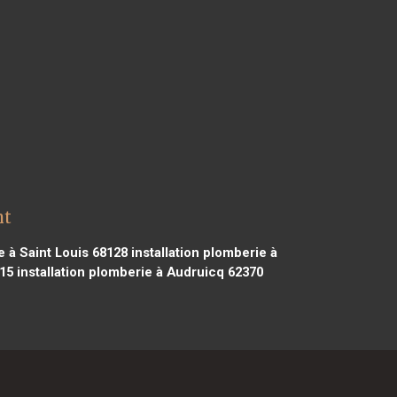
nt
e à Saint Louis 68128
installation plomberie à
115
installation plomberie à Audruicq 62370