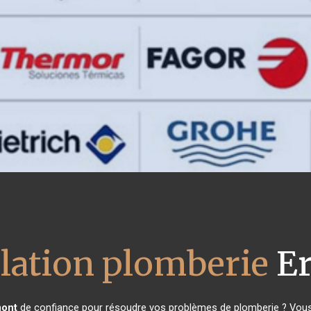
llation plomberie
E
ont
de confiance pour résoudre vos problèmes de plomberie ? Vous 