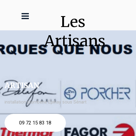
Les 
Artisans
ARTISAN
installation plomberie Épinay sous Sénart
09 72 15 83 18