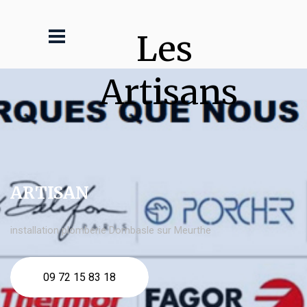
Les 
Artisans
ARTISAN
installation plomberie Dombasle sur Meurthe
09 72 15 83 18