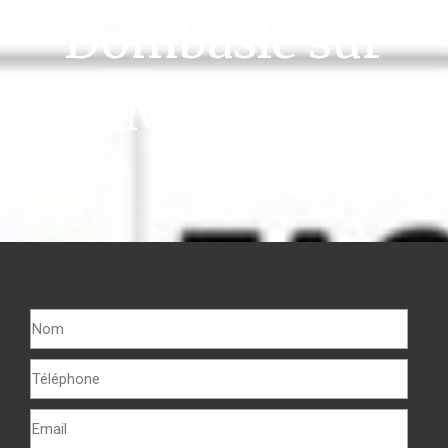
Dombasle sur
Meurthe