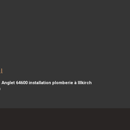
l
à Anglet 64600
installation plomberie à Illkirch
0