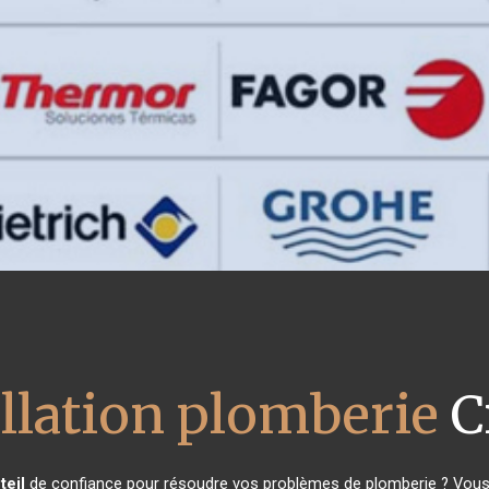
allation plomberie
Cr
teil
de confiance pour résoudre vos problèmes de plomberie ? Vous ê