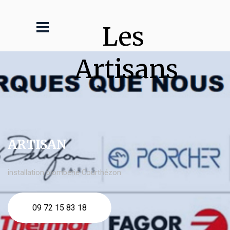
Les 
Artisans
ARTISAN
installation plomberie Courthézon
09 72 15 83 18