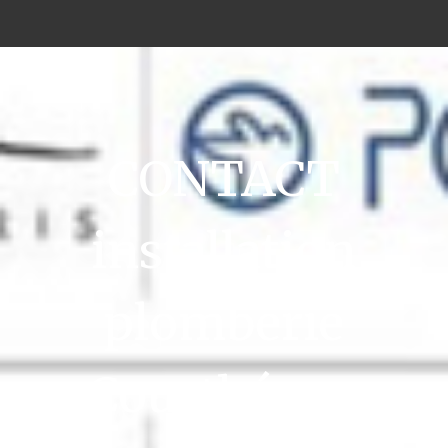
CONTACT
installation
plomberie
Courthézon