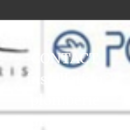
CONTACT
installation
plomberie
Courcouronnes