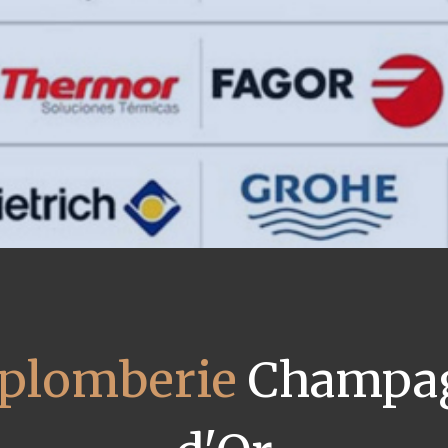
n plomberie
Champag