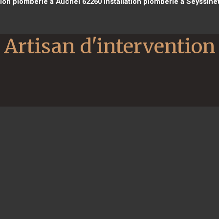
tion plomberie à Auchel 62260
installation plomberie à Seyssine
Artisan d'intervention