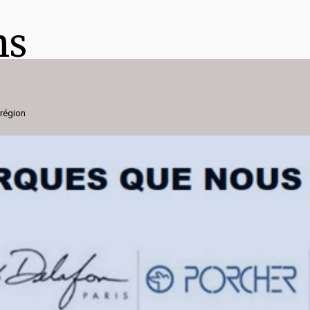
ns
 région