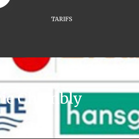
TARIFS
rie Chambly