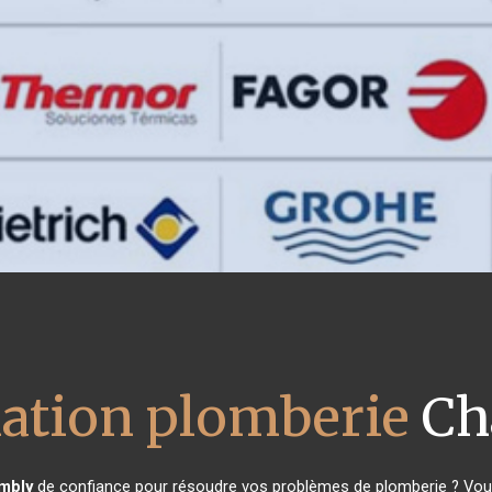
lation plomberie
Ch
mbly
de confiance pour résoudre vos problèmes de plomberie ? Vous 