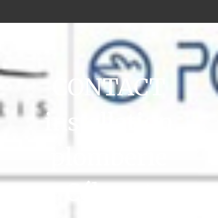
CONTACT
installation
plomberie
Cébazat