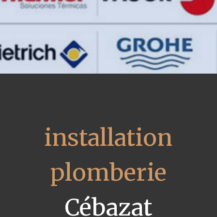
installation
plomberie
Cébazat