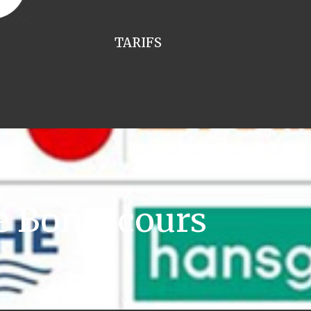
TARIFS
e Bonsecours