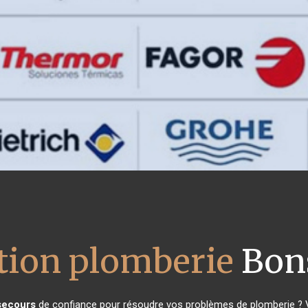
ation plomberie
Bon
secours
de confiance pour résoudre vos problèmes de plomberie ? V