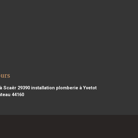
ours
 à Scaër 29390
installation plomberie à Yvetot
âteau 44160