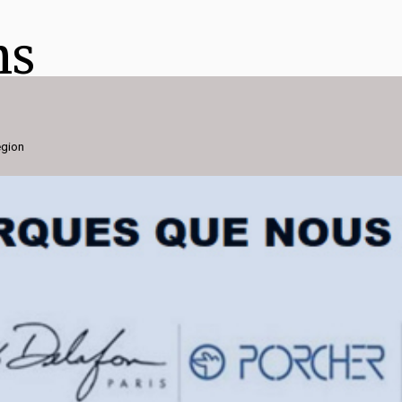
ns
égion