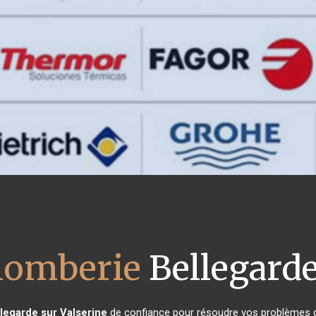
plomberie
Bellegarde
legarde sur Valserine
de confiance pour résoudre vos problèmes d