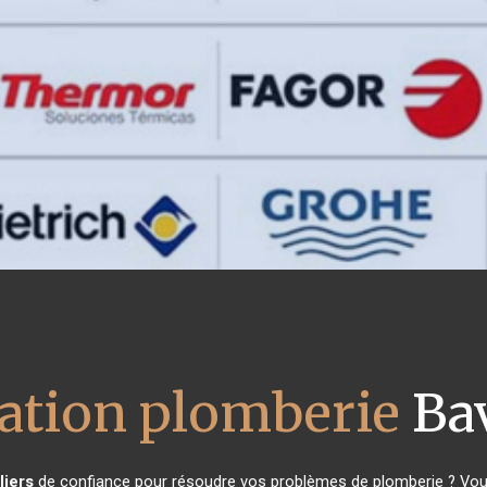
lation plomberie
Bav
liers
de confiance pour résoudre vos problèmes de plomberie ? Vous 