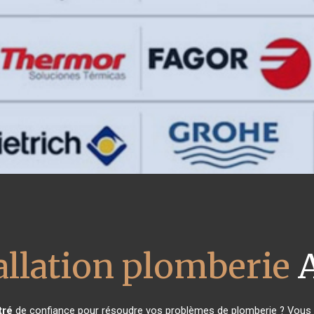
allation plomberie
A
tré
de confiance pour résoudre vos problèmes de plomberie ? Vous êt