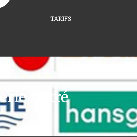
TARIFS
rie Aytré