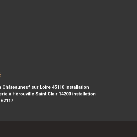
é
 à Châteauneuf sur Loire 45110
installation
rie à Hérouville Saint Clair 14200
installation
s 62117