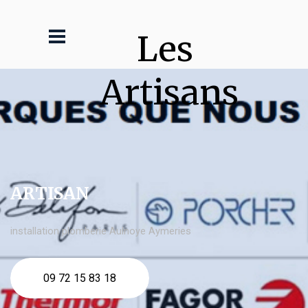
Les 
Artisans
ARTISAN
installation plomberie Aulnoye Aymeries
09 72 15 83 18