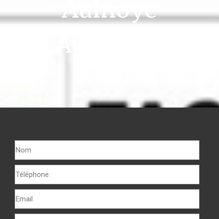
Aulnoye
Aymeries