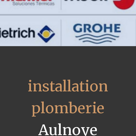
installation
plomberie
Aulnoye