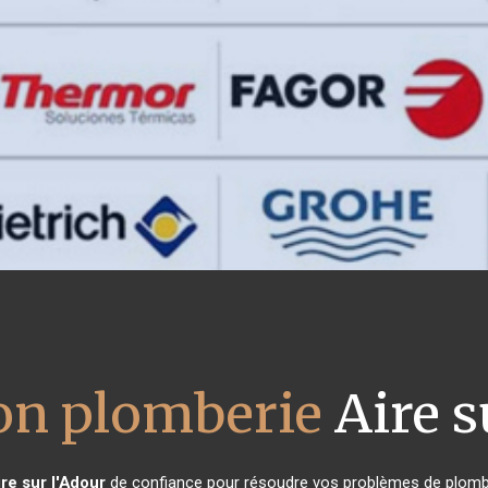
ion plomberie
Aire s
ire sur l'Adour
de confiance pour résoudre vos problèmes de plomber